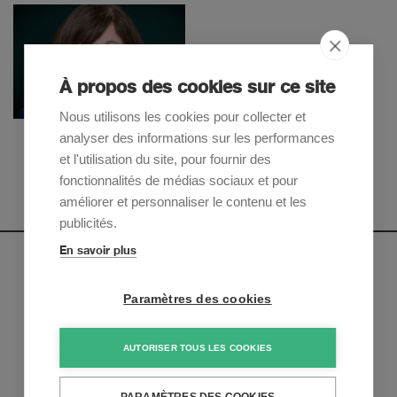
À propos des cookies sur ce site
Nous utilisons les cookies pour collecter et
Silvia Zimmermann
analyser des informations sur les performances
Senior Counsel
et l'utilisation du site, pour fournir des
fonctionnalités de médias sociaux et pour
améliorer et personnaliser le contenu et les
publicités.
En savoir plus
Newsletter
Paramètres des cookies
Inscrivez-vous pour recevoir nos mises à jour sur les
tendances et les derniers développements juridiques:
AUTORISER TOUS LES COOKIES
S'inscrire maintenant
PARAMÈTRES DES COOKIES