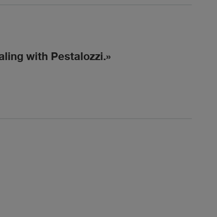
ling with Pestalozzi.
Ver
The Le