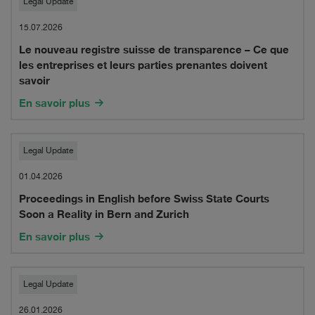
Le
Legal Update
nouveau
15.07.2026
Le nouveau registre suisse de transparence – Ce que
registre
les entreprises et leurs parties prenantes doivent
suisse
savoir
de
En savoir plus
transparence
Proceedings
–
Legal Update
in
Ce
01.04.2026
Proceedings in English before Swiss State Courts
English
que
Soon a Reality in Bern and Zurich
before
les
En savoir plus
Swiss
entreprises
State
et
Anticorruption
Legal Update
Courts
leurs
compliance:
26.01.2026