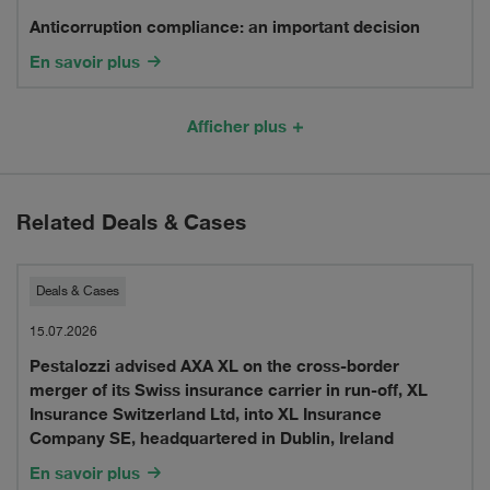
Soon
parties
Anticorruption compliance: an important decision
an
a
En savoir plus
prenantes
important
Reality
doivent
decision
Afficher plus
in
savoir
Bern
and
Related Deals & Cases
Zurich
Pestalozzi
Deals & Cases
advised
15.07.2026
Pestalozzi advised AXA XL on the cross-border
AXA
merger of its Swiss insurance carrier in run-off, XL
XL
Insurance Switzerland Ltd, into XL Insurance
Company SE, headquartered in Dublin, Ireland
on
En savoir plus