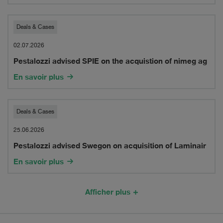
the
cross-
Pestalozzi
Deals & Cases
border
advised
02.07.2026
merger
Pestalozzi advised SPIE on the acquistion of nimeg ag
SPIE
of
En savoir plus
on
its
the
Swiss
Pestalozzi
Deals & Cases
acquistion
insurance
advised
25.06.2026
of
carrier
Pestalozzi advised Swegon on acquisition of Laminair
Swegon
nimeg
in
En savoir plus
on
ag
run-
acquisition
Afficher plus
off,
of
XL
Laminair