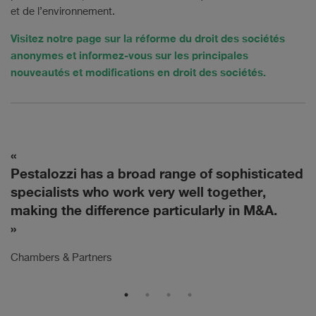
et de l’environnement.
Visitez notre page sur la réforme du droit des sociétés
anonymes et informez-vous sur les principales
nouveautés et modifications en droit des sociétés.
ed
Without exception, we experienced high-level
T
expertise, good communication, calm,
a
professional guidance, and trustworthy
behaviours.
Th
The Legal 500