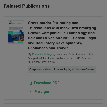
Insurance
Related Publications
Switzerland
Ltd,
Cross-border Partnering and
Transactions with Innovative Emerging
into
Growth Companies in Technology and
Science Driven Sectors - Recent Legal
XL
and Regulatory Developments,
Insurance
Challenges and Trends
Franz Schubiger
By
, Francisco Soler Caballero (EY
Company
Abogados): Co-Coordinators of 17th UIA Annual
Business Law Forum
SE,
Corporate / M&A
Private Equity & Venture Capital
headquartered
in
Download PDF
Dublin,
Partager
Ireland