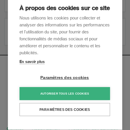
À propos des cookies sur ce site
Nous utilisons les cookies pour collecter et
analyser des informations sur les performances
Droit du travail et prévoyance professionnelle
et l'utilisation du site, pour fournir des
fonctionnalités de médias sociaux et pour
améliorer et personnaliser le contenu et les
publicités.
En savoir plus
Newsletter
Paramètres des cookies
Inscrivez-vous pour recevoir nos mises à jour sur les
tendances et les derniers développements juridiques:
AUTORISER TOUS LES COOKIES
S'inscrire maintenant
PARAMÈTRES DES COOKIES
Contact
Accès Zurich
Protection des données