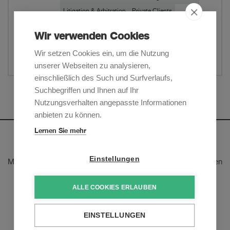
Litigation & Arbitration
Private Clients
Wir verwenden Cookies
Website
Wir setzen Cookies ein, um die Nutzung
Teilen
unserer Webseiten zu analysieren,
einschließlich des Such und Surfverlaufs,
Suchbegriffen und Ihnen auf Ihr
Mehr anzeigen
Nutzungsverhalten angepasste Informationen
anbieten zu können.
Lernen Sie mehr
Newsletter
Einstellungen
Melden Sie sich an, um unsere E-Mail-Updates zu den neusten
rechtlichen Trends und Entwicklungen zu erhalten:
ALLE COOKIES ERLAUBEN
Jetzt anmelden
EINSTELLUNGEN