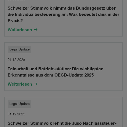
Stimmvolk
global
matters
Schweizer Stimmvolk nimmt das Bundesgesetz über
nimmt
custody
die Individualbesteuerung an: Was bedeutet dies in der
das
and
Praxis?
Bundesgesetz
Weiterlesen
investment
über
management
Telearbeit
die
Legal Update
scheme
und
Individualbesteuerung
with
01.12.2025
Telearbeit und Betriebsstätten: Die wichtigsten
Betriebsstätten:
an:
various
Erkenntnisse aus dem OECD-Update 2025
Die
Was
banks
Weiterlesen
wichtigsten
bedeutet
Erkenntnisse
dies
Schweizer
Legal Update
aus
in
Stimmvolk
01.12.2025
dem
der
Schweizer Stimmvolk lehnt die Juso Nachlasssteuer-
lehnt