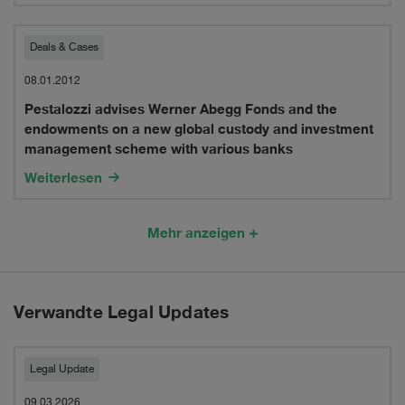
of
worth
fraud
Pestalozzi
individual
Deals & Cases
and
advises
on
08.01.2012
misappropriation
Pestalozzi advises Werner Abegg Fonds and the
Werner
Swiss
against
endowments on a new global custody and investment
Abegg
criminal
management scheme with various banks
a
Fonds
Weiterlesen
proceedings
former
and
and
employee
Mehr anzeigen
the
mutual
of
endowments
assistance
the
on
proceedings
Verwandte Legal Updates
bank
a
in
Schweizer
new
Legal Update
criminal
09.03.2026