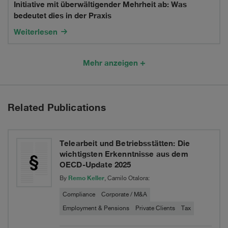
Initiative mit überwältigender Mehrheit ab: Was
OECD-
Praxis?
die
bedeutet dies in der Praxis
Update
Juso
Weiterlesen
2025
Nachlasssteuer-
Mehr anzeigen
Initiative
mit
überwältigender
Related Publications
Mehrheit
ab:
Telearbeit und Betriebsstätten: Die
wichtigsten Erkenntnisse aus dem
Was
OECD-Update 2025
bedeutet
Remo Keller
By
, Camilo Otalora:
dies
Compliance
Corporate / M&A
Employment & Pensions
Private Clients
Tax
in