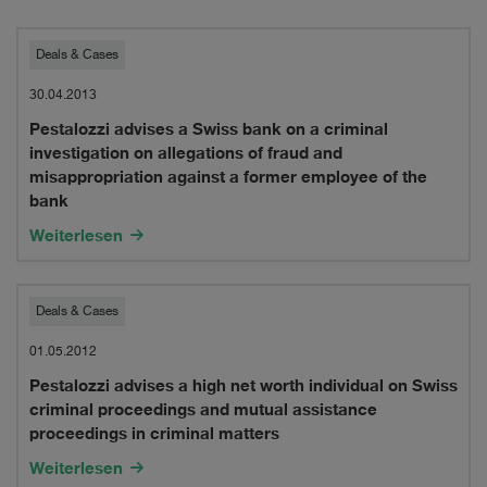
Pestalozzi
Deals & Cases
advises
30.04.2013
Pestalozzi advises a Swiss bank on a criminal
a
investigation on allegations of fraud and
Swiss
misappropriation against a former employee of the
bank
bank
Weiterlesen
on
a
Pestalozzi
Deals & Cases
criminal
advises
01.05.2012
investigation
Pestalozzi advises a high net worth individual on Swiss
a
on
criminal proceedings and mutual assistance
high
proceedings in criminal matters
allegations
net
Weiterlesen