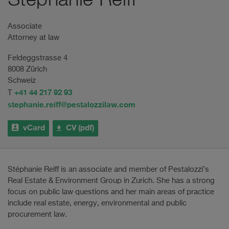
Stéphanie Reiff
Associate
Attorney at law
Feldeggstrasse 4
8008 Zürich
Schweiz
+41 44 217 92 93
T
stephanie.reiff@pestalozzilaw.com
vCard
CV (pdf)
Stéphanie Reiff is an associate and member of Pestalozzi’s
Real Estate & Environment Group in Zurich. She has a strong
focus on public law questions and her main areas of practice
include real estate, energy, environmental and public
procurement law.