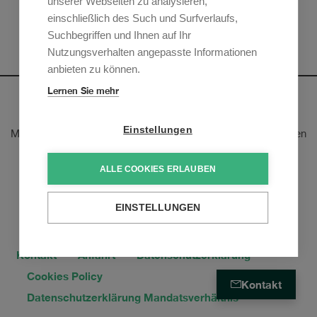
unserer Webseiten zu analysieren,
acquisition
Mehr anzeigen
einschließlich des Such und Surfverlaufs,
of
Suchbegriffen und Ihnen auf Ihr
Nutzungsverhalten angepasste Informationen
Muller
anbieten zu können.
Technology
Lernen Sie mehr
Newsletter
Group
Einstellungen
Melden Sie sich an, um unsere E-Mail-Updates zu den neusten
rechtlichen Trends und Entwicklungen zu erhalten:
ALLE COOKIES ERLAUBEN
Jetzt anmelden
EINSTELLUNGEN
Kontakt
Anfahrt
Datenschutzerklärung
Cookies Policy
Kontakt
Datenschutzerklärung Mandatsverhältnis