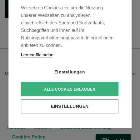
Wir setzen Cookies ein, um die Nutzung
unserer Webseiten zu analysieren,
einschließlich des Such und Surfverlaufs,
Jakob Hoehn
Suchbegriffen und Ihnen auf Ihr
Senior Counsel
Nutzungsverhalten angepasste Informationen
anbieten zu können.
Lernen Sie mehr
Newsletter
Einstellungen
Melden Sie sich an, um unsere E-Mail-Updates zu den neusten
rechtlichen Trends und Entwicklungen zu erhalten:
ALLE COOKIES ERLAUBEN
Jetzt anmelden
EINSTELLUNGEN
Kontakt
Anfahrt
Datenschutzerklärung
Cookies Policy