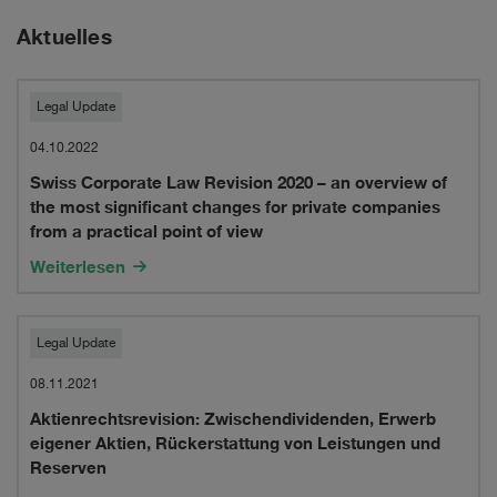
Aktuelles
Swiss
Legal Update
Corporate
04.10.2022
Swiss Corporate Law Revision 2020 – an overview of
Law
the most significant changes for private companies
Revision
from a practical point of view
2020
Weiterlesen
–
Aktienrechtsrevision:
an
Legal Update
Zwischendividenden,
overview
08.11.2021
Aktienrechtsrevision: Zwischendividenden, Erwerb
Erwerb
of
eigener Aktien, Rückerstattung von Leistungen und
eigener
the
Reserven