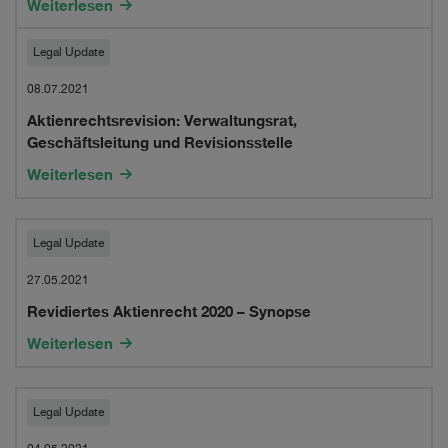
Aktien,
Weiterlesen
most
Rückerstattung
significant
Aktienrechtsrevision:
Legal Update
von
changes
Verwaltungsrat,
08.07.2021
Leistungen
for
Aktienrechtsrevision: Verwaltungsrat,
Geschäftsleitung
Geschäftsleitung und Revisionsstelle
und
private
und
Weiterlesen
Reserven
companies
Revisionsstelle
from
Revidiertes
Legal Update
a
Aktienrecht
27.05.2021
practical
Revidiertes Aktienrecht 2020 – Synopse
2020
point
Weiterlesen
–
of
Synopse
view
Aktienrechtsrevision:
Legal Update