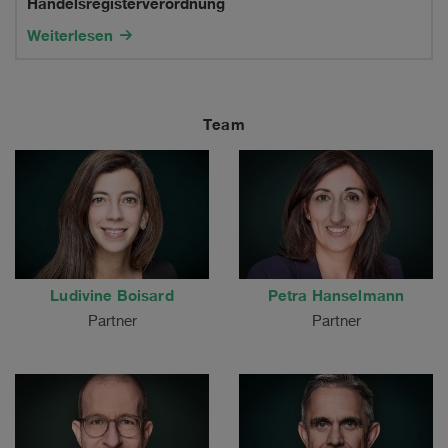
Handelsregisterverordnung
Aktienrecht
Weiterlesen
und
der
Team
Handelsregisterverordnung
Ludivine Boisard
Petra Hanselmann
Partner
Partner