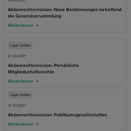
Neue
04.05.2021
Aktienrechtsrevision: Neue Bestimmungen betreffend
Bestimmungen
die Generalversammlung
betreffend
Weiterlesen
die
Generalversammlung
Aktienrechtsrevision:
Legal Update
Persönliche
21.04.2021
Aktienrechtsrevision: Persönliche
Mitgliedschaftsrechte
Mitgliedschaftsrechte
Weiterlesen
Aktienrechtsrevision:
Legal Update
Publikumsgesellschaften
31.03.2021
Aktienrechtsrevision: Publikumsgesellschaften
Weiterlesen