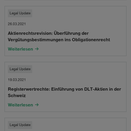
Aktienrechtsrevision:
Legal Update
Überführung
26.03.2021
Aktienrechtsrevision: Überführung der
der
Vergütungsbestimmungen ins Obligationenrecht
Vergütungsbestimmungen
Weiterlesen
ins
Obligationenrecht
Registerwertrechte:
Legal Update
Einführung
19.03.2021
Registerwertrechte: Einführung von DLT-Aktien in der
von
Schweiz
DLT-
Weiterlesen
Aktien
in
Aktienrechtsrevision:
Legal Update