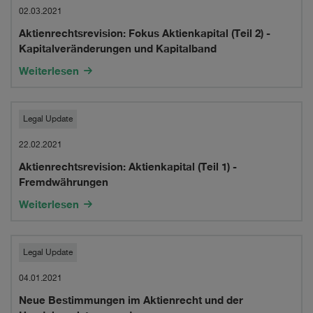
der
Fokus
02.03.2021
Schweiz
Aktienrechtsrevision: Fokus Aktienkapital (Teil 2) -
Aktienkapital
Kapitalveränderungen und Kapitalband
(Teil
Weiterlesen
2)
-
Aktienrechtsrevision:
Legal Update
Kapitalveränderungen
Aktienkapital
22.02.2021
und
Aktienrechtsrevision: Aktienkapital (Teil 1) -
(Teil
Fremdwährungen
Kapitalband
1)
Weiterlesen
-
Fremdwährungen
Neue
Legal Update
Bestimmungen
04.01.2021
Neue Bestimmungen im Aktienrecht und der
im