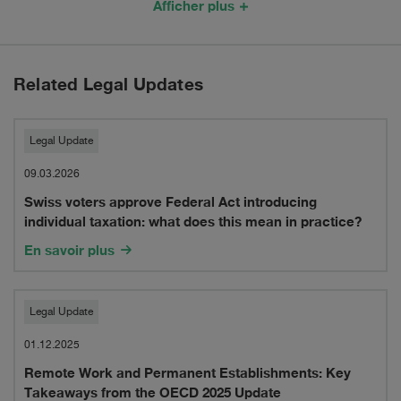
Afficher plus
the
mutual
employee
endowments
assistance
of
on
Related Legal Updates
proceedings
the
a
in
bank
Swiss
new
Legal Update
criminal
voters
global
09.03.2026
matters
Swiss voters approve Federal Act introducing
approve
custody
individual taxation: what does this mean in practice?
Federal
and
En savoir plus
Act
investment
introducing
management
Remote
Legal Update
individual
scheme
Work
01.12.2025
taxation:
with
Remote Work and Permanent Establishments: Key
and
Takeaways from the OECD 2025 Update