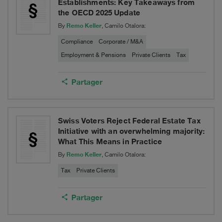
majority:
Establishments: Key Takeaways from
the OECD 2025 Update
What
Remo Keller
By
, Camilo Otalora:
This
Compliance
Corporate / M&A
Means
Employment & Pensions
Private Clients
Tax
in
Partager
Practice
Swiss Voters Reject Federal Estate Tax
Initiative with an overwhelming majority:
What This Means in Practice
Remo Keller
By
, Camilo Otalora:
Tax
Private Clients
Partager