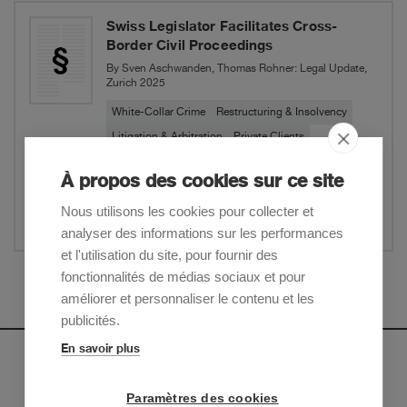
Swiss Legislator Facilitates Cross-
Border Civil Proceedings
By Sven Aschwanden, Thomas Rohner: Legal Update,
Zurich 2025
White-Collar Crime
Restructuring & Insolvency
Litigation & Arbitration
Private Clients
À propos des cookies sur ce site
Website
Nous utilisons les cookies pour collecter et
Partager
analyser des informations sur les performances
et l'utilisation du site, pour fournir des
fonctionnalités de médias sociaux et pour
Afficher plus
améliorer et personnaliser le contenu et les
publicités.
En savoir plus
Newsletter
Paramètres des cookies
Inscrivez-vous pour recevoir nos mises à jour sur les