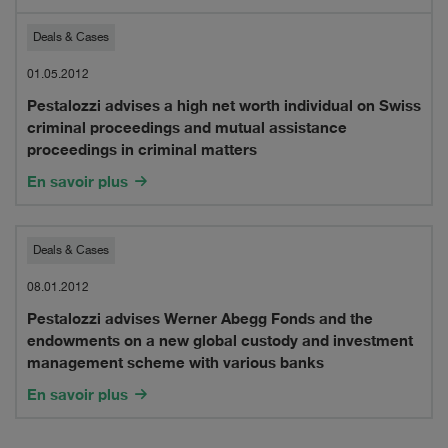
on
Pestalozzi
a
Deals & Cases
advises
criminal
01.05.2012
Pestalozzi advises a high net worth individual on Swiss
a
investigation
criminal proceedings and mutual assistance
high
on
proceedings in criminal matters
net
En savoir plus
allegations
worth
of
Pestalozzi
individual
Deals & Cases
fraud
advises
on
and
08.01.2012
Pestalozzi advises Werner Abegg Fonds and the
Werner
Swiss
misappropriation
endowments on a new global custody and investment
Abegg
criminal
management scheme with various banks
against
Fonds
En savoir plus
proceedings
a
and
and
former