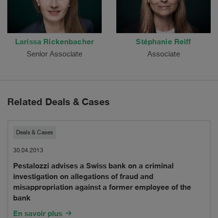
Larissa Rickenbacher
Stéphanie Reiff
Senior Associate
Associate
Related Deals & Cases
Pestalozzi
Deals & Cases
advises
30.04.2013
Pestalozzi advises a Swiss bank on a criminal
a
investigation on allegations of fraud and
Swiss
misappropriation against a former employee of the
bank
bank
En savoir plus