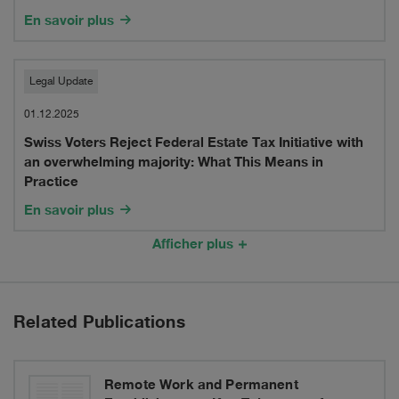
what
various
Permanent
En savoir plus
does
banks
Establishments:
this
Key
Swiss
Legal Update
mean
Takeaways
Voters
01.12.2025
in
from
Swiss Voters Reject Federal Estate Tax Initiative with
Reject
practice?
an overwhelming majority: What This Means in
the
Federal
Practice
OECD
Estate
En savoir plus
2025
Tax
Afficher plus
Update
Initiative
with
Related Publications
an
overwhelming
Remote Work and Permanent