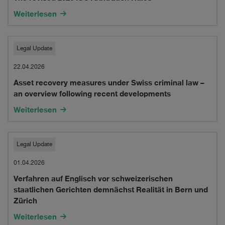
2026
Weiterlesen
ICC
Arbitration
Asset
Legal Update
Rules
recovery
22.04.2026
Asset recovery measures under Swiss criminal law –
measures
an overview following recent developments
under
Weiterlesen
Swiss
criminal
Verfahren
Legal Update
law
auf
01.04.2026
–
Verfahren auf Englisch vor schweizerischen
Englisch
staatlichen Gerichten demnächst Realität in Bern und
an
vor
Zürich
overview
schweizerischen
Weiterlesen