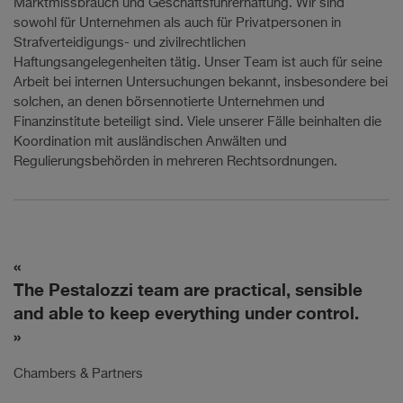
Marktmissbrauch und Geschäftsführerhaftung. Wir sind
sowohl für Unternehmen als auch für Privatpersonen in
Strafverteidigungs- und zivilrechtlichen
Haftungsangelegenheiten tätig. Unser Team ist auch für seine
Arbeit bei internen Untersuchungen bekannt, insbesondere bei
solchen, an denen börsennotierte Unternehmen und
Finanzinstitute beteiligt sind. Viele unserer Fälle beinhalten die
Koordination mit ausländischen Anwälten und
Regulierungsbehörden in mehreren Rechtsordnungen.
Pestalozzi houses incredible lawyers and
partners. There is immense creativity, service,
attention to clients and proactivity in the
team. The lawyers know how to get things
done properly.