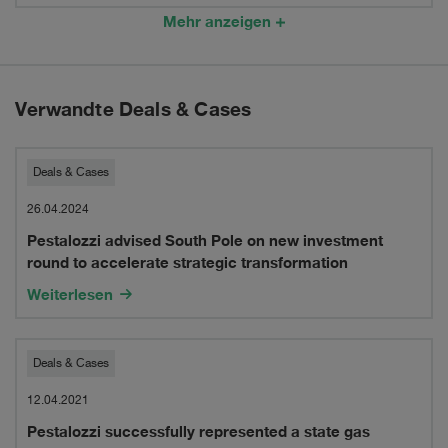
following
staatlichen
Mehr anzeigen
recent
Gerichten
developments
demnächst
Verwandte Deals & Cases
Realität
in
Pestalozzi
Deals & Cases
Bern
advised
26.04.2024
und
Pestalozzi advised South Pole on new investment
South
round to accelerate strategic transformation
Zürich
Pole
Weiterlesen
on
new
Pestalozzi
Deals & Cases
investment
successfully
12.04.2021
round
Pestalozzi successfully represented a state gas
represented