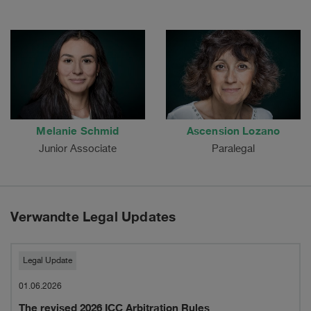
Melanie Schmid
Ascension Lozano
Junior Associate
Paralegal
Verwandte Legal Updates
The
Legal Update
revised
01.06.2026
The revised 2026 ICC Arbitration Rules