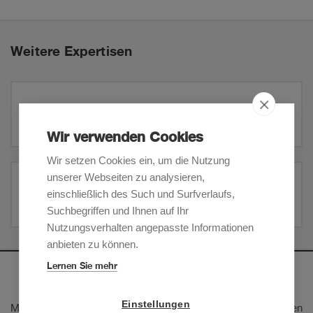
Weitere Expertisen
Prozessführung & Schiedsgerichtsbarkeit
Wir verwenden Cookies
Wir setzen Cookies ein, um die Nutzung
unserer Webseiten zu analysieren,
Konkurs- und Nachlassverfahren
einschließlich des Such und Surfverlaufs,
Suchbegriffen und Ihnen auf Ihr
Nutzungsverhalten angepasste Informationen
anbieten zu können.
Lernen Sie mehr
Newsletter
Einstellungen
Melden Sie sich an, um unsere E-Mail-Updates zu den neusten