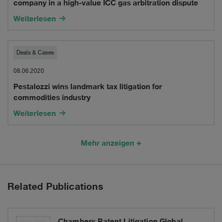
company in a high-value ICC gas arbitration dispute
to
a
Weiterlesen
accelerate
state
strategic
gas
Pestalozzi
Deals & Cases
transformation
company
wins
08.06.2020
in
Pestalozzi wins landmark tax litigation for
landmark
commodities industry
a
tax
Weiterlesen
high-
litigation
value
for
Mehr anzeigen
ICC
commodities
gas
industry
Related Publications
arbitration
dispute
Chambers Patent Litigation Global