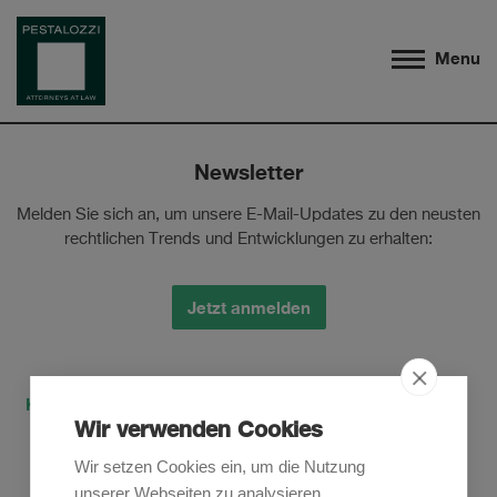
Menu
Newsletter
Melden Sie sich an, um unsere E-Mail-Updates zu den neusten
rechtlichen Trends und Entwicklungen zu erhalten:
Jetzt anmelden
Kontakt
Anfahrt
Datenschutzerklärung
Wir verwenden Cookies
Cookies Policy
Wir setzen Cookies ein, um die Nutzung
Datenschutzerklärung Mandatsverhältnis
unserer Webseiten zu analysieren,