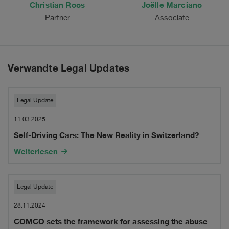
Christian Roos
Joëlle Marciano
Partner
Associate
Verwandte Legal Updates
Self-
Legal Update
Driving
11.03.2025
Self-Driving Cars: The New Reality in Switzerland?
Cars:
Weiterlesen
The
New
COMCO
Legal Update
Reality
sets
28.11.2024
in
COMCO sets the framework for assessing the abuse
the