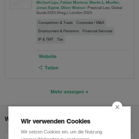
Michael Lips
Fabian Martens
Martin L. Mueller
,
,
,
Jonas Sigrist
Oliver Widmer
,
: Practical Law, Global
Guide 2025 (Hrsg.), London 2025
Competition & Trade
Corporate / M&A
Employment & Pensions
Financial Services
IP & TMT
Tax
Website
Teilen
Mehr anzeigen
Weitere Expertisen
Wir verwenden Cookies
Wir setzen Cookies ein, um die Nutzung