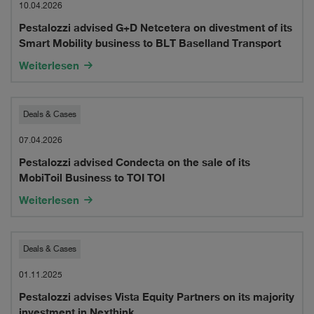
advised
two
10.04.2026
Pestalozzi advised G+D Netcetera on divestment of its
G+D
recent
Smart Mobility business to BLT Baselland Transport
Netcetera
decisions
Weiterlesen
on
divestment
Pestalozzi
Deals & Cases
of
advised
07.04.2026
its
Pestalozzi advised Condecta on the sale of its
Condecta
MobiToil Business to TOI TOI
Smart
on
Weiterlesen
Mobility
the
business
sale
Pestalozzi
Deals & Cases
to
of
advises
01.11.2025
BLT
its
Pestalozzi advises Vista Equity Partners on its majority
Vista
Baselland
investment in Nexthink