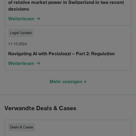
Switzerland?
of relative market power in Switzerland in two recent
framework
decisions
for
Weiterlesen
assessing
Navigating
Legal Update
the
AI
17.10.2024
abuse
Navigating AI with Pestalozzi – Part 2: Regulation
with
of
Weiterlesen
Pestalozzi
relative
–
Mehr anzeigen
market
Part
power
2:
in
Verwandte Deals & Cases
Regulation
Switzerland
Pestalozzi
in
Deals & Cases