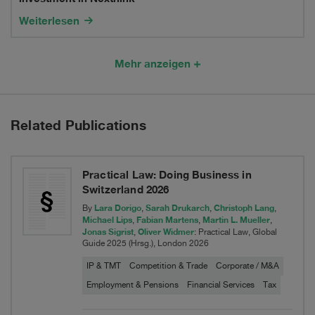
MobiToil
Equity
Transport
Weiterlesen
Business
Partners
to
on
Mehr anzeigen
TOI
its
TOI
majority
Related Publications
investment
in
Practical Law: Doing Business in
Nexthink
Switzerland 2026
Lara Dorigo
Sarah Drukarch
Christoph Lang
By
,
,
,
Michael Lips
Fabian Martens
Martin L. Mueller
,
,
,
Jonas Sigrist
Oliver Widmer
,
: Practical Law, Global
Guide 2025 (Hrsg.), London 2026
IP & TMT
Competition & Trade
Corporate / M&A
Employment & Pensions
Financial Services
Tax