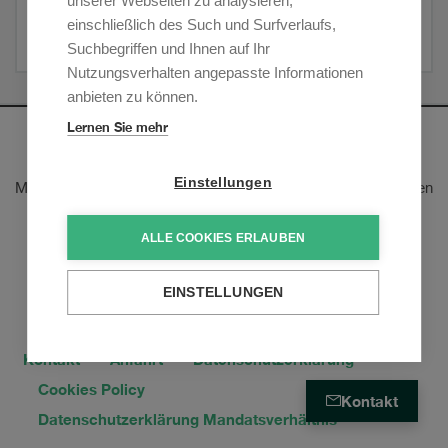
unserer Webseiten zu analysieren,
Corporate / M&A
einschließlich des Such und Surfverlaufs,
Suchbegriffen und Ihnen auf Ihr
Nutzungsverhalten angepasste Informationen
anbieten zu können.
Lernen Sie mehr
Newsletter
Einstellungen
Melden Sie sich an, um unsere E-Mail-Updates zu den neusten
rechtlichen Trends und Entwicklungen zu erhalten:
ALLE COOKIES ERLAUBEN
Jetzt anmelden
EINSTELLUNGEN
Kontakt
Anfahrt
Datenschutzerklärung
Cookies Policy
Kontakt
Datenschutzerklärung Mandatsverhältnis