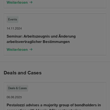
im
Weiterlesen
öffentlichen
Personalrecht
Seminar:
Events
Arbeitszeugnis
14.11.2024
Seminar: Arbeitszeugnis und Änderung
und
arbeitsvertraglicher Bestimmungen
Änderung
Weiterlesen
arbeitsvertraglicher
Bestimmungen
Deals and Cases
Pestalozzi
Deals & Cases
advises
06.06.2025
Pestalozzi advises a majority group of bondholders in
a