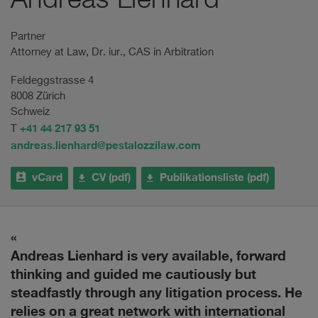
Andreas Lienhard
Partner
Attorney at Law, Dr. iur., CAS in Arbitration
Feldeggstrasse 4
8008 Zürich
Schweiz
+41 44 217 93 51
T
andreas.lienhard@pestalozzilaw.com
vCard
CV (pdf)
Publikationsliste (pdf)
Andreas Lienhard is very available, forward
A
thinking and guided me cautiously but
steadfastly through any litigation process. He
Th
relies on a great network with international