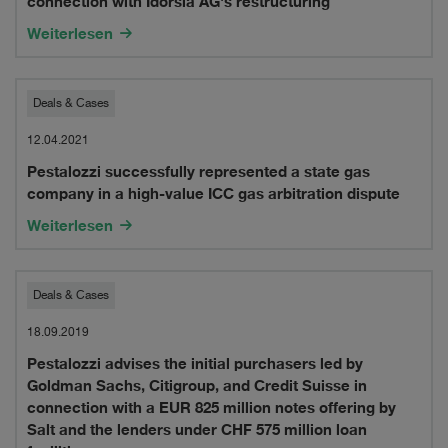
connection with Idorsia AG's restructuring
majority
Weiterlesen
group
of
Pestalozzi
Deals & Cases
bondholders
successfully
12.04.2021
in
Pestalozzi successfully represented a state gas
represented
company in a high-value ICC gas arbitration dispute
connection
a
Weiterlesen
with
state
Idorsia
gas
Pestalozzi
Deals & Cases
AG's
company
advises
18.09.2019
restructuring
in
Pestalozzi advises the initial purchasers led by
the
Goldman Sachs, Citigroup, and Credit Suisse in
a
initial
connection with a EUR 825 million notes offering by
high-
Salt and the lenders under CHF 575 million loan
purchasers