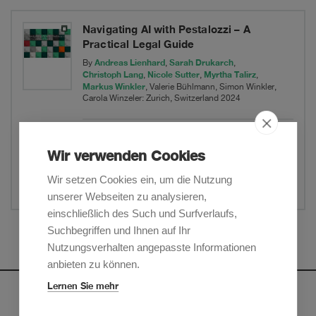
575
million
Navigating AI with Pestalozzi – A
Practical Legal Guide
loan
Andreas Lienhard
Sarah Drukarch
By
,
,
facilities
Christoph Lang
Nicole Sutter
Myrtha Talirz
,
,
,
Markus Winkler
, Valerie Bühlmann, Simon Winkler,
Carola Winzeler: Zurich, Switzerland 2024
PDF herunterladen
Wir verwenden Cookies
Website
Wir setzen Cookies ein, um die Nutzung
Teilen
unserer Webseiten zu analysieren,
einschließlich des Such und Surfverlaufs,
Suchbegriffen und Ihnen auf Ihr
Mehr anzeigen
Nutzungsverhalten angepasste Informationen
anbieten zu können.
Lernen Sie mehr
Newsletter