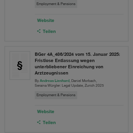
EUR
Employment & Pensions
825
Website
million
Teilen
notes
offering
BGer 4A_486/2024 vom 15. Januar 2025:
by
Fristlose Entlassung wegen
unterbliebener Einreichung von
Salt
Arztzeugnissen
and
Andreas Lienhard
By
, Daniel Morbach,
Seraina Würgler: Legal Update, Zurich 2025
the
Employment & Pensions
lenders
under
Website
CHF
Teilen