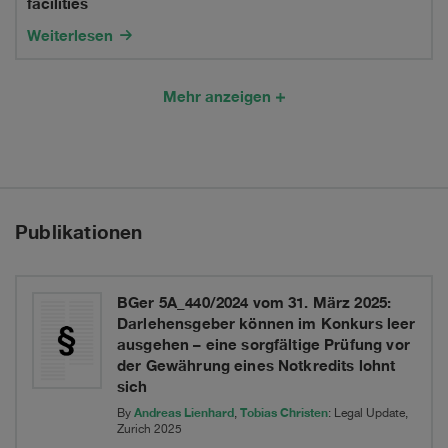
facilities
value
led
Weiterlesen
ICC
by
gas
Mehr anzeigen
Goldman
arbitration
Sachs,
dispute
Citigroup,
and
Publikationen
Credit
Suisse
BGer 5A_440/2024 vom 31. März 2025:
in
Darlehensgeber können im Konkurs leer
ausgehen – eine sorgfältige Prüfung vor
connection
der Gewährung eines Notkredits lohnt
with
sich
Andreas Lienhard
Tobias Christen
By
,
: Legal Update,
a
Zurich 2025