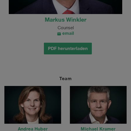
Markus Winkler
Counsel
email
PDF herunterladen
Team
Andrea Huber
Michael Kramer