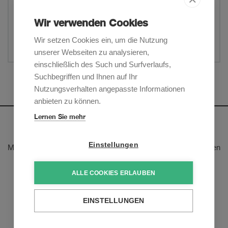
Wir verwenden Cookies
Website
Wir setzen Cookies ein, um die Nutzung
Teilen
unserer Webseiten zu analysieren,
einschließlich des Such und Surfverlaufs,
Suchbegriffen und Ihnen auf Ihr
Mehr anzeigen
Nutzungsverhalten angepasste Informationen
anbieten zu können.
Lernen Sie mehr
Newsletter
Einstellungen
Melden Sie sich an, um unsere E-Mail-Updates zu den neusten
rechtlichen Trends und Entwicklungen zu erhalten:
ALLE COOKIES ERLAUBEN
Jetzt anmelden
EINSTELLUNGEN