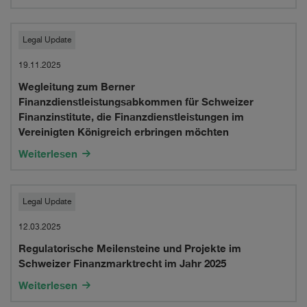
headquartered
britische
in
Finanzinstitute,
Wegleitung
Legal Update
Dublin,
die
zum
19.11.2025
Ireland
Finanzdienstleistungen
Wegleitung zum Berner
Berner
in
Finanzdienstleistungsabkommen für Schweizer
Finanzdienstleistungsabkomme
Finanzinstitute, die Finanzdienstleistungen im
der
Vereinigten Königreich erbringen möchten
für
Schweiz
Weiterlesen
Schweizer
erbringen
Finanzinstitute,
möchten
Regulatorische
Legal Update
die
Meilensteine
12.03.2025
Finanzdienstleistungen
Regulatorische Meilensteine und Projekte im
und
im
Schweizer Finanzmarktrecht im Jahr 2025
Projekte
Weiterlesen
Vereinigten
im