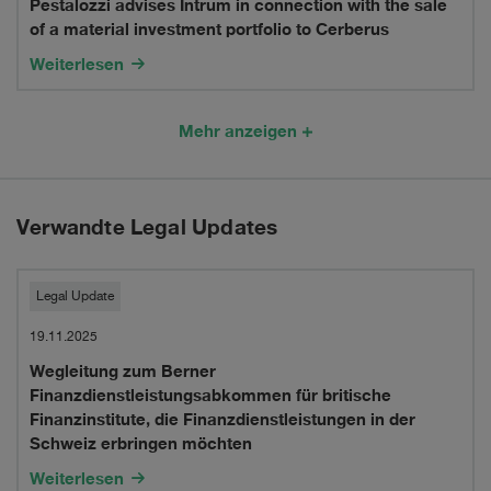
a
Pestalozzi advises Intrum in connection with the sale
Intrum
in
of a material investment portfolio to Cerberus
minority
in
run-
Weiterlesen
stake
connection
off,
in
with
XL
Mehr anzeigen
PeakRe
the
Insurance
sale
Switzerland
Verwandte Legal Updates
of
Ltd,
a
into
Wegleitung
Legal Update
material
XL
zum
19.11.2025
investment
Insurance
Wegleitung zum Berner
Berner
Finanzdienstleistungsabkommen für britische
portfolio
Company
Finanzdienstleistungsabkomme
Finanzinstitute, die Finanzdienstleistungen in der
to
Schweiz erbringen möchten
SE,
für
Weiterlesen
Cerberus