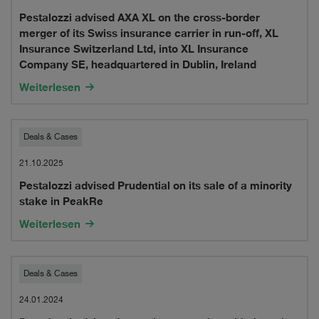
Pestalozzi advised AXA XL on the cross-border
AXA
merger of its Swiss insurance carrier in run-off, XL
XL
Insurance Switzerland Ltd, into XL Insurance
Company SE, headquartered in Dublin, Ireland
on
Weiterlesen
the
cross-
Pestalozzi
Deals & Cases
border
advised
21.10.2025
merger
Pestalozzi advised Prudential on its sale of a minority
Prudential
of
stake in PeakRe
on
Weiterlesen
its
its
Swiss
sale
Pestalozzi
insurance
Deals & Cases
of
advises
carrier
24.01.2024