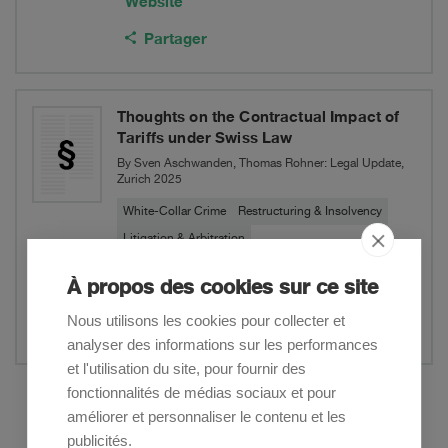
Website
Partager
Thoughts on the Contractual Impact of
Tariffs under Swiss Law
By Sven Aschwanden, Thomas Rohner: Legal Update,
Zurich 2025
White-Collar Crime
Restructuring & Insolvency
Litigation & Arbitration
À propos des cookies sur ce site
Website
Nous utilisons les cookies pour collecter et
Partager
analyser des informations sur les performances
et l'utilisation du site, pour fournir des
fonctionnalités de médias sociaux et pour
Afficher plus
améliorer et personnaliser le contenu et les
publicités.