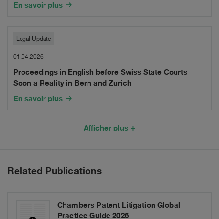
under
En savoir plus
Swiss
criminal
Proceedings
Legal Update
law
in
01.04.2026
–
Proceedings in English before Swiss State Courts
English
Soon a Reality in Bern and Zurich
an
before
En savoir plus
overview
Swiss
following
State
Afficher plus
recent
Courts
developments
Soon
Related Publications
a
Reality
Chambers Patent Litigation Global
in
Practice Guide 2026