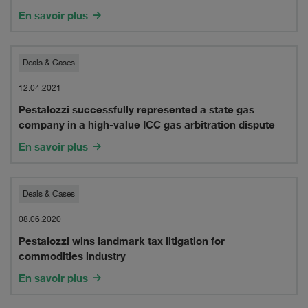
Pole
En savoir plus
on
new
Pestalozzi
Deals & Cases
investment
successfully
12.04.2021
round
Pestalozzi successfully represented a state gas
represented
company in a high-value ICC gas arbitration dispute
to
a
En savoir plus
accelerate
state
strategic
gas
Pestalozzi
Deals & Cases
transformation
company
wins
08.06.2020
in
Pestalozzi wins landmark tax litigation for
landmark
commodities industry
a
tax
En savoir plus
high-
litigation