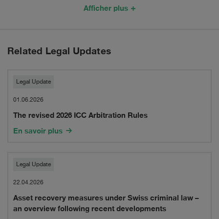
value
for
Afficher plus
ICC
commodities
gas
industry
Related Legal Updates
arbitration
dispute
The
Legal Update
revised
01.06.2026
The revised 2026 ICC Arbitration Rules
2026
En savoir plus
ICC
Arbitration
Asset
Legal Update
Rules
recovery
22.04.2026
Asset recovery measures under Swiss criminal law –
measures
an overview following recent developments