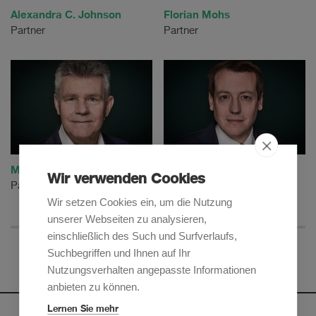
Alexandra C. Johnson
Florian Mohs
Partner
Partner
Michael Kramer
Andreas Lienhard
Wir verwenden Cookies
Partner
Partner
Wir setzen Cookies ein, um die Nutzung
unserer Webseiten zu analysieren,
einschließlich des Such und Surfverlaufs,
Suchbegriffen und Ihnen auf Ihr
Nutzungsverhalten angepasste Informationen
anbieten zu können.
Lernen Sie mehr