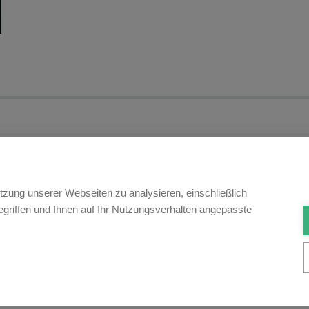
Newsletter
tzung unserer Webseiten zu analysieren, einschließlich
griffen und Ihnen auf Ihr Nutzungsverhalten angepasste
nsere E-Mail-Updates zu den neusten rechtlichen Trends und E
Jetzt anmelden