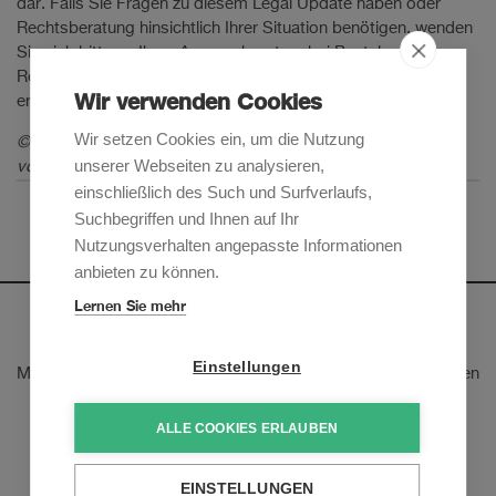
dar. Falls Sie Fragen zu diesem Legal Update haben oder
Rechtsberatung hinsichtlich Ihrer Situation benötigen, wenden
Sie sich bitte an Ihren Ansprechpartner bei Pestalozzi
Rechtsanwälte AG oder an eine der in diesem Legal Update
Wir verwenden Cookies
erwähnten Kontaktpersonen.
Wir setzen Cookies ein, um die Nutzung
©2024 Pestalozzi Attorneys at Law Ltd. Alle Rechte
unserer Webseiten zu analysieren,
vorbehalten.
einschließlich des Such und Surfverlaufs,
Suchbegriffen und Ihnen auf Ihr
Nutzungsverhalten angepasste Informationen
anbieten zu können.
Lernen Sie mehr
Newsletter
Einstellungen
Melden Sie sich an, um unsere E-Mail-Updates zu den neusten
rechtlichen Trends und Entwicklungen zu erhalten:
ALLE COOKIES ERLAUBEN
Jetzt anmelden
EINSTELLUNGEN