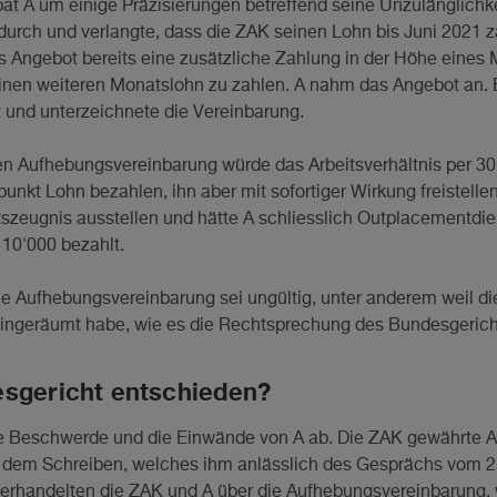
at A um einige Präzisierungen betreffend seine Unzulänglichke
urch und verlangte, dass die ZAK seinen Lohn bis Juni 2021 za
das Angebot bereits eine zusätzliche Zahlung in der Höhe eines
 einen weiteren Monatslohn zu zahlen. A nahm das Angebot an. E
 und unterzeichnete die Vereinbarung.
n Aufhebungsvereinbarung würde das Arbeitsverhältnis per 30.
punkt Lohn bezahlen, ihn aber mit sofortiger Wirkung freistel
itszeugnis ausstellen und hätte A schliesslich Outplacementdie
10'000 bezahlt.
ie Aufhebungsvereinbarung sei ungültig, unter anderem weil d
ingeräumt habe, wie es die Rechtsprechung des Bundesgerich
esgericht entschieden?
e Beschwerde und die Einwände von A ab. Die ZAK gewährte A 
s dem Schreiben, welches ihm anlässlich des Gesprächs vom 
rhandelten die ZAK und A über die Aufhebungsvereinbarung,