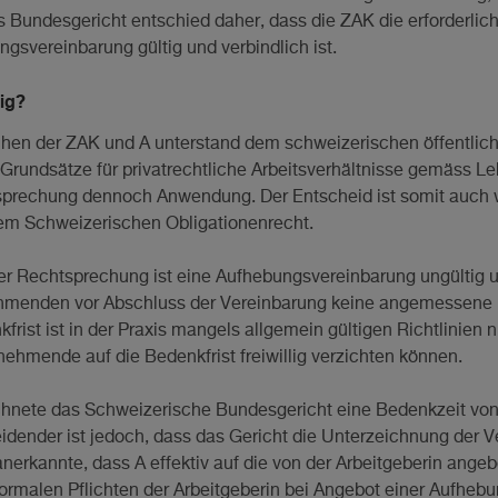
s Bundesgericht entschied daher, dass die ZAK die erforderli
gsvereinbarung gültig und verbindlich ist.
tig?
chen der ZAK und A unterstand dem schweizerischen öffentliche
Grundsätze für privatrechtliche Arbeitsverhältnisse gemäss L
prechung dennoch Anwendung. Der Entscheid ist somit auch wic
dem Schweizerischen Obligationenrecht.
r Rechtsprechung ist eine Aufhebungsvereinbarung ungültig 
ehmenden vor Abschluss der Vereinbarung keine angemessene 
rist ist in der Praxis mangels allgemein gültigen Richtlinien n
nehmende auf die Bedenkfrist freiwillig verzichten können.
ichnete das Schweizerische Bundesgericht eine Bedenkzeit von
dender ist jedoch, dass das Gericht die Unterzeichnung der 
anerkannte, dass A effektiv auf die von der Arbeitgeberin ang
e formalen Pflichten der Arbeitgeberin bei Angebot einer Aufheb