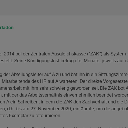
rladen
r 2014 bei der Zentralen Ausgleichskasse ("ZAK") als System
stellt. Seine Kündigungsfrist betrug drei Monate, jeweils auf 
der Abteilungsleiter auf A zu und bat ihn in ein Sitzungszimme
 Mitarbeitende des HR auf A warteten. Der direkte Vorgesetzte 
mmenarbeit mit ihm sehr schwierig geworden sei. Die ZAK bot 
 mit der das Arbeitsverhältnis einvernehmlich beendet werden
n A ein Schreiben, in dem die ZAK den Sachverhalt und die Def
gen, d.h. bis am 27. November 2020, einräumte, um die angebo
etes Exemplar zu retournieren.