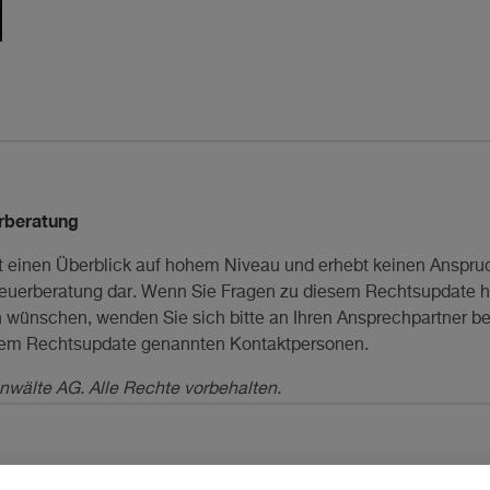
rberatung
 einen Überblick auf hohem Niveau und erhebt keinen Anspruch
Steuerberatung dar. Wenn Sie Fragen zu diesem Rechtsupdate 
ion wünschen, wenden Sie sich bitte an Ihren Ansprechpartner b
esem Rechtsupdate genannten Kontaktpersonen.
nwälte AG. Alle Rechte vorbehalten.