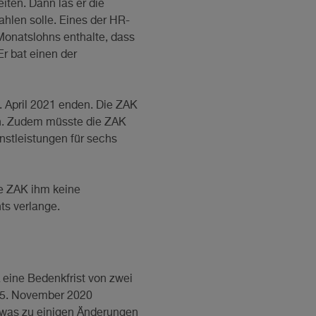
iten. Dann las er die
hlen solle. Eines der HR-
 Monatslohns enthalte, dass
r bat einen der
 April 2021 enden. Die ZAK
len. Zudem müsste die ZAK
nstleistungen für sechs
ie ZAK ihm keine
ts verlange.
eine Bedenkfrist von zwei
25. November 2020
 was zu einigen Änderungen