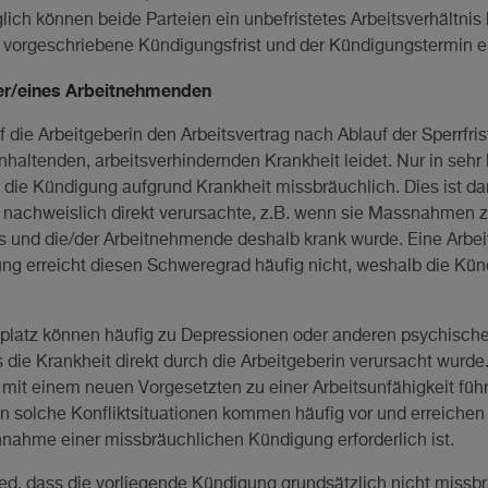
glich können beide Parteien ein unbefristetes Arbeitsverhältnis 
h vorgeschriebene Kündigungsfrist und der Kündigungstermin e
ner/eines Arbeitnehmenden
die Arbeitgeberin den Arbeitsvertrag nach Ablauf der Sperrfris
haltenden, arbeitsverhindernden Krankheit leidet. Nur in sehr
ist die Kündigung aufgrund Krankheit missbräuchlich. Dies ist da
t nachweislich direkt verursachte, z.B. wenn sie Massnahmen 
 und die/der Arbeitnehmende deshalb krank wurde. Eine Arbei
ng erreicht diesen Schweregrad häufig nicht, weshalb die Kün
splatz können häufig zu Depressionen oder anderen psychische
 die Krankheit direkt durch die Arbeitgeberin verursacht wurde
 mit einem neuen Vorgesetzten zu einer Arbeitsunfähigkeit füh
n solche Konfliktsituationen kommen häufig vor und erreichen
nnahme einer missbräuchlichen Kündigung erforderlich ist.
d, dass die vorliegende Kündigung grundsätzlich nicht missbrä