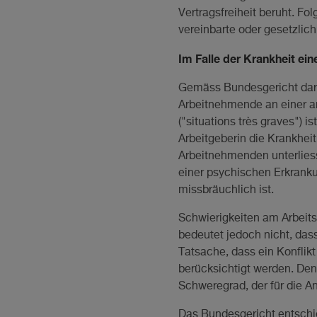
Vertragsfreiheit beruht. Fol
vereinbarte oder gesetzlic
Im Falle der Krankheit ei
Gemäss Bundesgericht darf 
Arbeitnehmende an einer an
("situations très graves") 
Arbeitgeberin die Krankhei
Arbeitnehmenden unterliess
einer psychischen Erkranku
missbräuchlich ist.
Schwierigkeiten am Arbeit
bedeutet jedoch nicht, dass
Tatsache, dass ein Konflikt
berücksichtigt werden. Den
Schweregrad, der für die A
Das Bundesgericht entschie