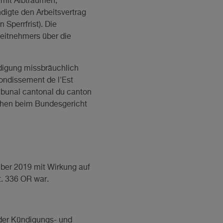
 mit Albträumen,
digte den Arbeitsvertrag
Sperrfrist). Die
beitnehmers über die
digung missbräuchlich
ondissement de l'Est
ribunal cantonal du canton
achen beim Bundesgericht
mber 2019 mit Wirkung auf
t. 336 OR war.
 der Kündigungs- und