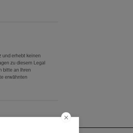
z und erhebt keinen
Fragen zu diesem Legal
 bitte an Ihren
ate erwähnten