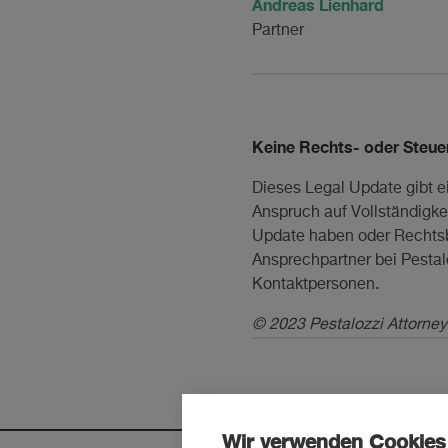
Andreas Lienhard
Partner
Keine Rechts- oder Steue
Dieses Legal Update gibt e
Anspruch auf Vollständigkei
Update haben oder Rechtsbe
Ansprechpartner bei Pesta
Kontaktpersonen.
© 2023 Pestalozzi Attorney
Wir verwenden Cookies