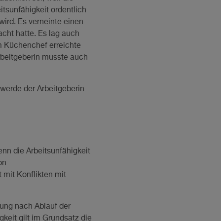
itsunfähigkeit ordentlich
wird. Es verneinte einen
acht hatte. Es lag auch
em Küchenchef erreichte
rbeitgeberin musste auch
hwerde der Arbeitgeberin
enn die Arbeitsunfähigkeit
on
 mit Konflikten mit
gung nach Ablauf der
keit gilt im Grundsatz die