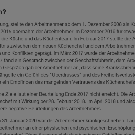
n?
iftung, stellte den Arbeitnehmer ab dem 1. Dezember 2008 als K
 2015 übernahm der Arbeitnehmer im Dezember 2016 für etwa
ür die Küche und das Küchenteam. Im Februar 2017 stellte die 
ältnis zwischen dem neuen Küchenchef und dem Arbeitnehmer
nd Konflikten geprägt. Im März 2017 wurde der Arbeitnehme
2017 fand ein Gespräch zwischen der Geschäftsführerin, dem A
m Gespräch gab der Arbeitnehmer an, dass seine Krankschreibu
ängelte ein Gefühl des "Überdrusses" und des Freiheitsverlust
 ein Empfinden des mangelnden Vertrauens des Küchenchef
e Ziele laut einer Beurteilung Ende 2017 nicht erreicht. Die A
ouschef mit Wirkung per 28. Februar 2018. Im April 2018 und a
tere negative Beurteilungen des Arbeitnehmers.
31. Januar 2020 war der Arbeitnehmer krankgeschrieben. Laut
rbeitnehmer an einer physischen und psychischen Erschöpfung