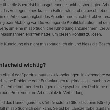
r über die Sperrfrist hinausgehenden krankheitsbedingten Arbe
 das Vorliegen eines krassen Falles, wie er oben beschrieben 
in die Arbeitsunfähigkeit des Arbeitnehmers nicht direkt verurs
ng oder Mobbing vor. Die vorliegende Konfliktsituation mit d
chwere, um eine missbräuchliche Kündigung anzunehmen. Die A
 Massnahmen ergriffen hatte, um diesen Konflikt zu lösen.
ie Kündigung als nicht missbräuchlich ein und hiess die Besc
Entscheid wichtig?
h Ablauf der Sperrfrist häufig zu Kündigungen, insbesondere w
ychische Probleme oder Erkrankungen regelmässig Ursachen v
. Die Arbeitnehmenden bringen diese psychischen Probleme oft
 oder Problemen am Arbeitsplatz in Verbindung.
eid des Bundesgerichts klärt für solche Fälle, dass eine Kündi
all missbräuchlich sein kann. Selbst bei Langzeitarbeitsunfähig