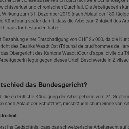
Küchenchef. Diese äusserte sich durch schwere Schlaflosigkeit
wichtsverlust und chronischen Durchfall. Die Arbeitgeberin kün
Wirkung zum 31. Dezember 2019 (nach Ablauf der 180-tägigen 
ie Kündigung später damit, dass die Arbeitsunfähigkeit des Ar
OR hinaus fortbestanden habe.
uf Bezahlung einer Entschädigung von CHF 25'000, da die Kün
richt des Bezirks Waadt Ost (Tribunal de prud'hommes de l'arr
, das Obergericht des Kantons Waadt (Cour d'appel civile du T
Arbeitgeberin legte gegen dieses Urteil Beschwerde in Zivils
tschied das Bundesgericht?
 ob die ordentliche Kündigung der Arbeitgeberin vom 24. Septe
o nach Ablauf der Schutzfrist, missbräuchlich im Sinne von Ar
freiheit
erst ins Gedächtnis, dass das schweizerische Arbeitsrecht auf