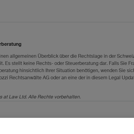
rberatung
inen allgemeinen Überblick über die Rechtslage in der Schwei
t. Es stellt keine Rechts- oder Steuerberatung dar. Falls Sie 
ratung hinsichtlich Ihrer Situation benötigen, wenden Sie sich
lozzi Rechtsanwälte AG oder an eine der in diesem Legal Upd
s at Law Ltd. Alle Rechte vorbehalten.