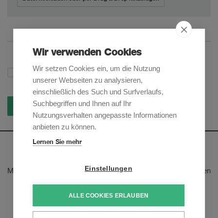
Wir verwenden Cookies
Wir setzen Cookies ein, um die Nutzung
Datenschutzerklärung
Ich akzeptiere die
*
unserer Webseiten zu analysieren,
einschließlich des Such und Surfverlaufs,
Suchbegriffen und Ihnen auf Ihr
Bewerbung senden
Nutzungsverhalten angepasste Informationen
anbieten zu können.
Lernen Sie mehr
Newsletter
Einstellungen
Melden Sie sich an, um unsere E-Mail-Updates zu den neusten
rechtlichen Trends und Entwicklungen zu erhalten:
ALLE COOKIES ERLAUBEN
Jetzt anmelden